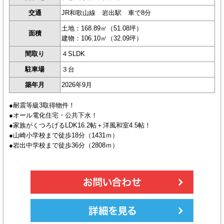
交通
JR和歌山線 岩出駅 車で8分
土地：168.89㎡（51.08坪）
面積
建物：106.10㎡（32.09坪）
間取り
４SLDK
駐車場
３台
築年月
2026年9月
●耐震等級3取得物件！
●オール電化住宅・公共下水！
●家族がくつろげるLDK16.2帖＋洋風和室4.5帖！
●山崎小学校まで徒歩18分（1431ｍ）
●岩出中学校まで徒歩36分（2808ｍ）