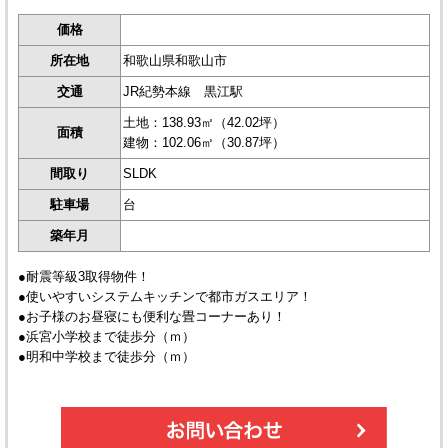
価格
所在地
和歌山県和歌山市
交通
JR紀勢本線 黒江駅
土地：138.93㎡（42.02坪）
面積
建物：102.06㎡（30.87坪）
間取り
SLDK
駐車場
台
築年月
●耐震等級3取得物件！
●使いやすいシステムキッチンで都市ガスエリア！
●お子様のお昼寝にも便利な畳コーナーあり！
●浜宮小学校まで徒歩分（ｍ）
●明和中学校まで徒歩分（ｍ）