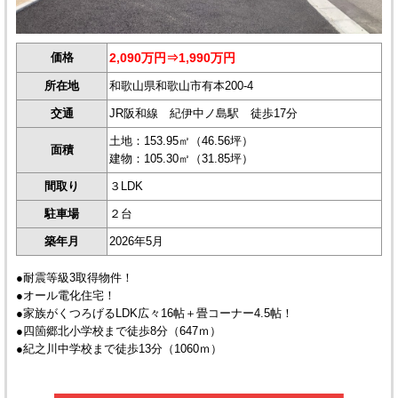
価格
2,090万円⇒1,990万円
所在地
和歌山県和歌山市有本200-4
交通
JR阪和線 紀伊中ノ島駅 徒歩17分
土地：153.95㎡（46.56坪）
面積
建物：105.30㎡（31.85坪）
間取り
３LDK
駐車場
２台
築年月
2026年5月
●耐震等級3取得物件！
●オール電化住宅！
●家族がくつろげるLDK広々16帖＋畳コーナー4.5帖！
●四箇郷北小学校まで徒歩8分（647ｍ）
●紀之川中学校まで徒歩13分（1060ｍ）