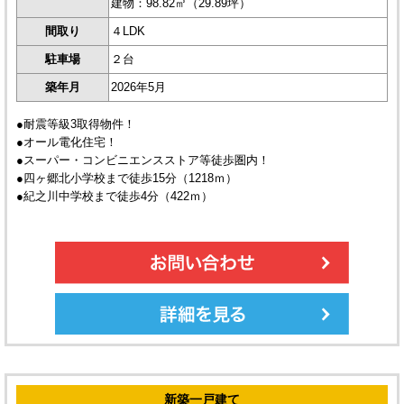
建物：98.82㎡（29.89坪）
間取り
４LDK
駐車場
２台
築年月
2026年5月
●耐震等級3取得物件！
●オール電化住宅！
●スーパー・コンビニエンスストア等徒歩圏内！
●四ヶ郷北小学校まで徒歩15分（1218ｍ）
●紀之川中学校まで徒歩4分（422ｍ）
新築一戸建て