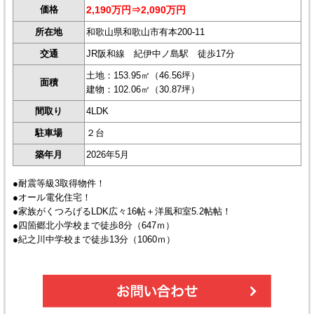
価格
2,190万円⇒2,090万円
所在地
和歌山県和歌山市有本200-11
交通
JR阪和線 紀伊中ノ島駅 徒歩17分
土地：153.95㎡（46.56坪）
面積
建物：102.06㎡（30.87坪）
間取り
4LDK
駐車場
２台
築年月
2026年5月
●耐震等級3取得物件！
●オール電化住宅！
●家族がくつろげるLDK広々16帖＋洋風和室5.2帖帖！
●四箇郷北小学校まで徒歩8分（647ｍ）
●紀之川中学校まで徒歩13分（1060ｍ）