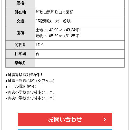
価格
所在地
和歌山県和歌山市園部
交通
JR阪和線 六十谷駅
土地：142.96㎡（43.24坪）
面積
建物：105.29㎡（31.85坪）
間取り
LDK
駐車場
台
築年月
●耐震等級3取得物件！
●耐震＋制震の家（クワイエ）
●オール電化住宅！
●有功小学校まで徒歩分（ｍ）
●有功中学校まで徒歩分（ｍ）