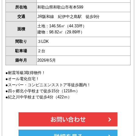
所在地
和歌山県和歌山市有本599
交通
JR阪和線 紀伊中之島駅 徒歩9分
土地：146.56㎡（44.33坪）
面積
建物：98.82㎡（29.89坪）
間取り
３LDK
駐車場
２台
築年月
2026年5月
●耐震等級3取得物件！
●オール電化住宅！
●スーパー・コンビニエンスストア等徒歩圏内！
●四ヶ郷北小学校まで徒歩15分（1218ｍ）
●紀之川中学校まで徒歩4分（422ｍ）