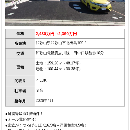
価格
2,430万円⇒2,390万円
和歌山県和歌山市北出島109-2
所在地
和歌山電鐵貴志川線 田中口駅徒歩10分
交通
土地：159.26㎡（48.17坪）
面積
建物：100.44㎡（30.38坪）
４LDK
間取り
３台
駐車場
2026年4月
築年月
●耐震等級3取得物件！
●オール電化住宅！
●家族がくつろげるLDK16.5帖＋洋風和室4.5帖！