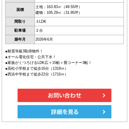
土地：163.83㎡（49.55坪）
面積
建物：105.29㎡（31.85坪）
間取り
３LDK
駐車場
２台
築年月
2026年6月
●耐震等級3取得物件！
●オール電化住宅・公共下水！
●家族がくつろげるLDK広々15帖＋畳コーナー3帖！
●高松小学校まで徒歩16分（1318ｍ）
●西浜中学校まで徒歩22分（1716ｍ）