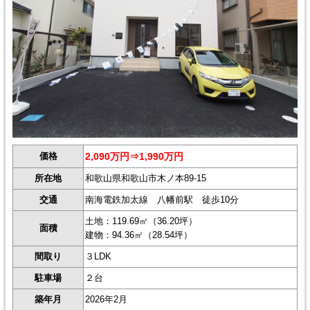
価格
2,090万円⇒1,990万円
所在地
和歌山県和歌山市木ノ本89-15
交通
南海電鉄加太線 八幡前駅 徒歩10分
土地：119.69㎡（36.20坪）
面積
建物：94.36㎡（28.54坪）
間取り
３LDK
駐車場
２台
築年月
2026年2月