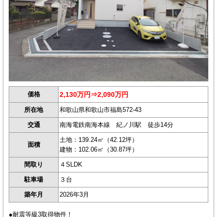
価格
2,130万円⇒2,090万円
所在地
和歌山県和歌山市福島572-43
交通
南海電鉄南海本線 紀ノ川駅 徒歩14分
土地：139.24㎡（42.12坪）
面積
建物：102.06㎡（30.87坪）
間取り
４SLDK
駐車場
３台
築年月
2026年3月
●耐震等級3取得物件！