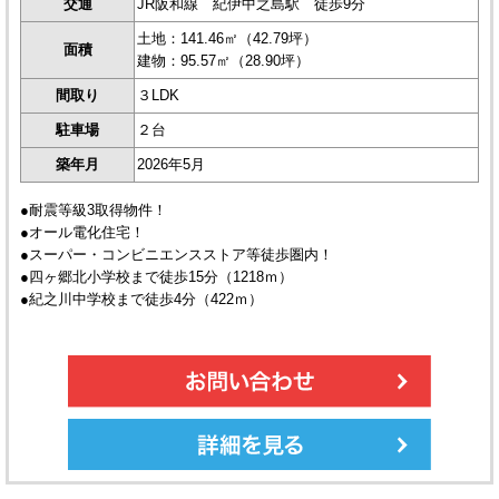
交通
JR阪和線 紀伊中之島駅 徒歩9分
土地：141.46㎡（42.79坪）
面積
建物：95.57㎡（28.90坪）
間取り
３LDK
駐車場
２台
築年月
2026年5月
●耐震等級3取得物件！
●オール電化住宅！
●スーパー・コンビニエンスストア等徒歩圏内！
●四ヶ郷北小学校まで徒歩15分（1218ｍ）
●紀之川中学校まで徒歩4分（422ｍ）