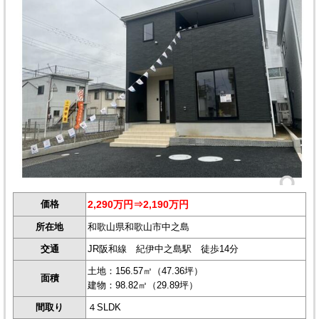
価格
2,290万円⇒2,190万円
所在地
和歌山県和歌山市中之島
交通
JR阪和線 紀伊中之島駅 徒歩14分
土地：156.57㎡（47.36坪）
面積
建物：98.82㎡（29.89坪）
間取り
４SLDK