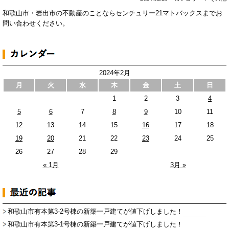
和歌山市・岩出市の不動産のことならセンチュリー21マトバックスまでお
問い合わせください。
2024年2月
月
火
水
木
金
土
日
1
2
3
4
5
6
7
8
9
10
11
12
13
14
15
16
17
18
19
20
21
22
23
24
25
26
27
28
29
« 1月
3月 »
和歌山市有本第3-2号棟の新築一戸建てが値下げしました！
和歌山市有本第3-1号棟の新築一戸建てが値下げしました！