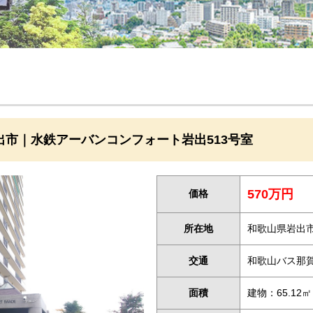
出市｜水鉄アーバンコンフォート岩出513号室
570万円
価格
所在地
和歌山県岩出市山
交通
和歌山バス那
面積
建物：65.12㎡