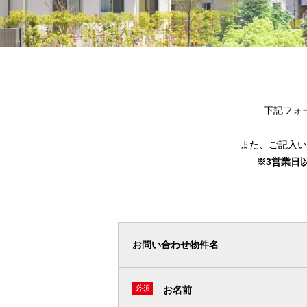
下記フォ
また、ご記⼊い
※3営業⽇
お問い合わせ物件名
必須
お名前