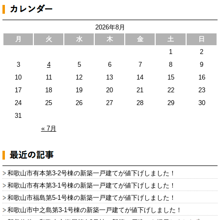
2026年8月
月
火
水
木
金
土
日
1
2
3
4
5
6
7
8
9
10
11
12
13
14
15
16
17
18
19
20
21
22
23
24
25
26
27
28
29
30
31
« 7月
和歌山市有本第3-2号棟の新築一戸建てが値下げしました！
和歌山市有本第3-1号棟の新築一戸建てが値下げしました！
和歌山市福島第5-1号棟の新築一戸建てが値下げしました！
和歌山市中之島第3-1号棟の新築一戸建てが値下げしました！