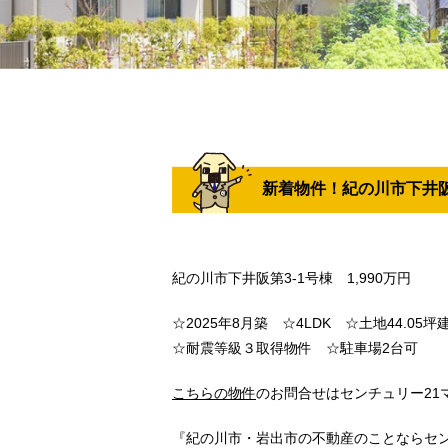
新着物件！紀の川市下井阪
紀の川市下井阪第3-1号棟 1,990万円
☆2025年8月築 ☆4LDK ☆土地44.05
☆耐震等級３取得物件 ☆駐車場2台可
こちらの物件
のお問合せはセンチュリー21マト
『紀の川市・岩出市の不動産のことならセン